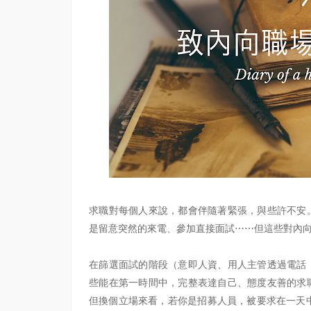
求職對每個人來說，都會伴隨著緊張，與些許不安
是留意突然的來電、參加直接面試⋯⋯但這些對內
在篩選面試的階段（意即人資、用人主管透過電話
些能在第一時間中，完整表達自己、態度友善的求
但換個立場來看，若你是招募人員，被要求在一天