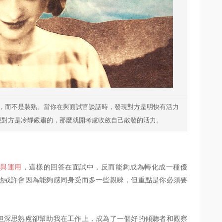
，而不是裝熟。當你在與面試官談話時，發現對方是明快有活力
現對方是冷靜嚴肅的，那麼就開考慮收斂自己散發的活力。
覺與運用
，這樣的回答在面試中，反而能夠成為轉化成一種優
他或許會因為能夠感同身受而多一些親睞，但重點是你必須要
但深思熟慮卻幫助我在工作上，成為了一個好的傾聽者和觀察