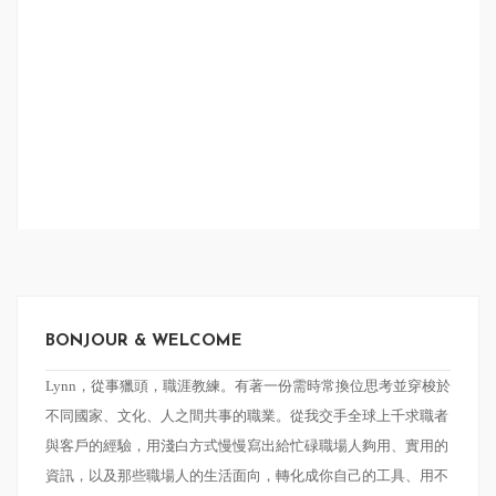
BONJOUR & WELCOME
Lynn，從事獵頭，職涯教練。有著一份需時常換位思考並穿梭於
不同國家、文化、人之間共事的職業。
從我交手全球上千求職者
與客戶的經驗，用淺白方式慢慢寫出給忙碌職場人夠用、實用的
資訊，以及那些職場人的生活面向，轉化成你自己的工具、用不