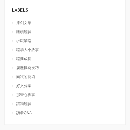
LABELS
原創文章
獵頭經驗
求職策略
職場人小故事
職涯成長
履歷撰寫技巧
面試的藝術
好文分享
那些心裡事
諮詢經驗
讀者Q&A