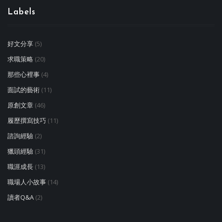
Labels
好文分享
(5)
求職策略
(20)
那些心裡事
(4)
面試的藝術
(11)
原創文章
(46)
履歷撰寫技巧
(11)
諮詢經驗
(2)
獵頭經驗
(31)
職涯成長
(13)
職場人小故事
(14)
讀者Q&A
(2)