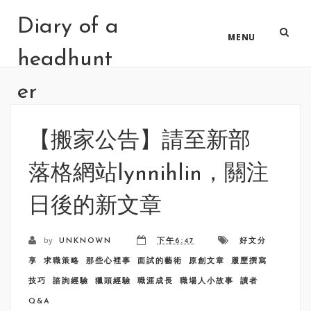
Diary of a
MENU
headhunt
er
【搬家公告】請至新部
落格網站lynnihlin，關注
日後的新文章
by
UNKNOWN
下午6:47
好文分
享
求職策略
那些心裡事
面試的藝術
原創文章
履歷撰寫
技巧
諮詢經驗
獵頭經驗
職涯成長
職場人小故事
讀者
Q&A