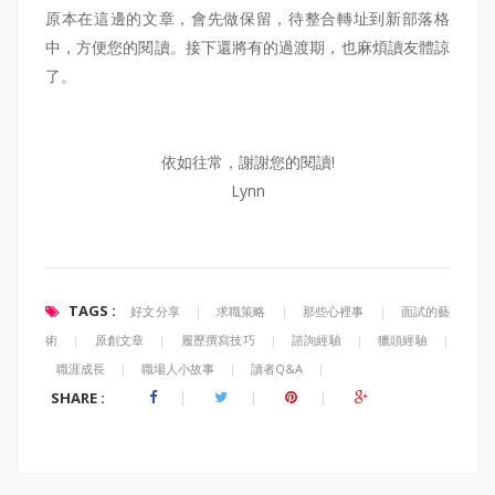
原本在這邊的文章，會先做保留，待整合轉址到新部落格
中，方便您的閱讀。接下還將有的過渡期，也麻煩讀友體諒
了。
依如往常，謝謝您的閱讀!
Lynn
TAGS :
好文分享
|
求職策略
|
那些心裡事
|
面試的藝
術
|
原創文章
|
履歷撰寫技巧
|
諮詢經驗
|
獵頭經驗
|
職涯成長
|
職場人小故事
|
讀者Q&A
|
SHARE :